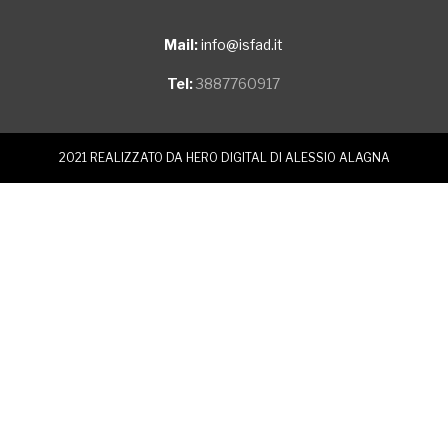
Mail:
info@isfad.it
Tel:
3887760917
2021 REALIZZATO DA
HERO DIGITAL DI ALESSIO ALAGNA