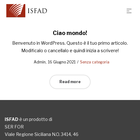
Ciao mondo!
Benvenuto in WordPress. Questo è il tuo primo articolo.
Modificalo o cancellalo e quindi inizia a scrivere!
Posted
Posted
by
Admin
16 Giugno 2021
Senza categoria
on
in
Read more
ISFAD
è un prodotto di
SER FOR
Viale Regione Siciliana N.O. 3414, 46